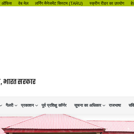
इ ऑफिस
वेब मेल
लर्निंग मैनेजमेंट सिस्टम (TARU)
स्क्रीन रीडर का उपयोग
हे
लय, भारत सरकार
गैलरी
प्रकाशन
पूर्व प्रशिक्षु कॉर्नर
सूचना का अधिकार
राजभाषा
संव