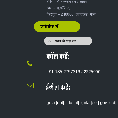
इंदिरा गांधी राष्ट्रीय वन अकादमी,
डाक - न्यू‍ फॉरेस्ट,
देहरादून – 248006, उत्तराखंड, भारत
हमसे संपर्क करें
कॉल करें:
+91-135-2757316 / 2225000
ईमेल करे:
ignfa [dot] info [at] ignfa [dot] gov [dot] 