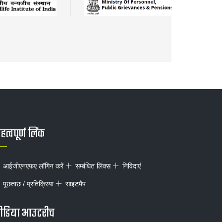
त्वपूर्ण लिंक
आईजीएनएफए लॉगिन करें
सम्बंधित लिंक्स
निविदाएं
पूछताछ / प्रतिक्रिया
साइटमैप
ीडिया आउटरीच