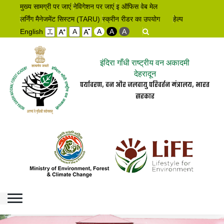
मुख्य सामग्री पर जाएं
नेविगेशन पर जाएं
इ ऑफिस
वेब मेल
लर्निंग मैनेजमेंट सिस्टम (TARU)
स्क्रीन रीडर का उपयोग
हेल्प
English
A
A
A
A
इंदिरा गाँधी राष्ट्रीय वन अकादमी
देहरादून
पर्यावरण, वन और जलवायु परिवर्तन मंत्रालय, भारत
सरकार