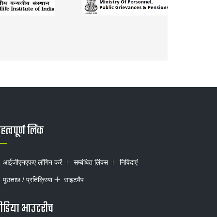
त्वपूर्ण लिंक
आईजीएनएफए लॉगिन करें
सम्बंधित लिंक्स
निविदाएं
पूछताछ / प्रतिक्रिया
साइटमैप
ीडिया आउटरीच