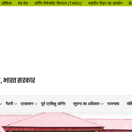
इ ऑफिस
वेब मेल
लर्निंग मैनेजमेंट सिस्टम (TARU)
स्क्रीन रीडर का उपयोग
हे
लय, भारत सरकार
गैलरी
प्रकाशन
पूर्व प्रशिक्षु कॉर्नर
सूचना का अधिकार
राजभाषा
संव