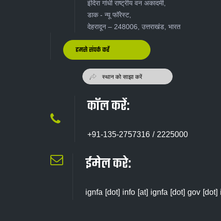
इंदिरा गांधी राष्ट्रीय वन अकादमी,
डाक - न्यू‍ फॉरेस्ट,
देहरादून – 248006, उत्तराखंड, भारत
हमसे संपर्क करें
कॉल करें:
+91-135-2757316 / 2225000
ईमेल करे:
ignfa [dot] info [at] ignfa [dot] gov [dot] 