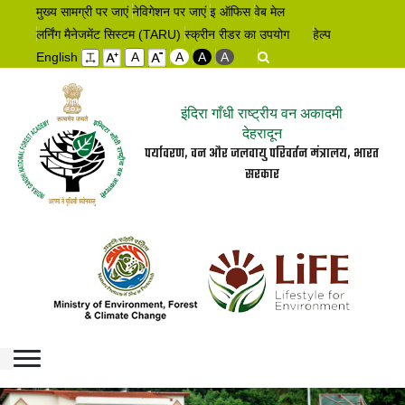
मुख्य सामग्री पर जाएं
नेविगेशन पर जाएं
इ ऑफिस
वेब मेल
लर्निंग मैनेजमेंट सिस्टम (TARU)
स्क्रीन रीडर का उपयोग
हेल्प
English
A
A
A
A
इंदिरा गाँधी राष्ट्रीय वन अकादमी
देहरादून
पर्यावरण, वन और जलवायु परिवर्तन मंत्रालय, भारत
सरकार