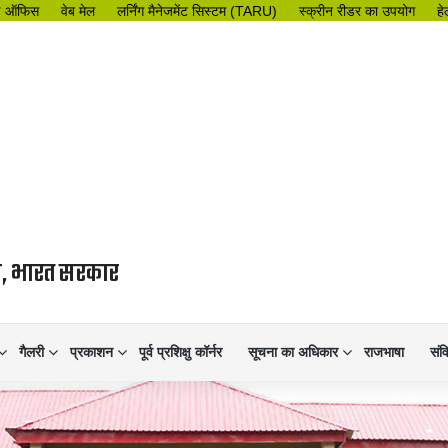
इ ऑफिस
वेब मेल
लर्निंग मैनेजमेंट सिस्टम (TARU)
स्क्रीन रीडर का उपयोग
हे
लय, भारत सरकार
गैलरी
प्रकाशन
पूर्व प्रशिक्षु कॉर्नर
सूचना का अधिकार
राजभाषा
संव