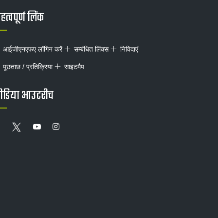
त्वपूर्ण लिंक
आईजीएनएफए लॉगिन करें
सम्बंधित लिंक्स
निविदाएं
पूछताछ / प्रतिक्रिया
साइटमैप
ीडिया आउटरीच