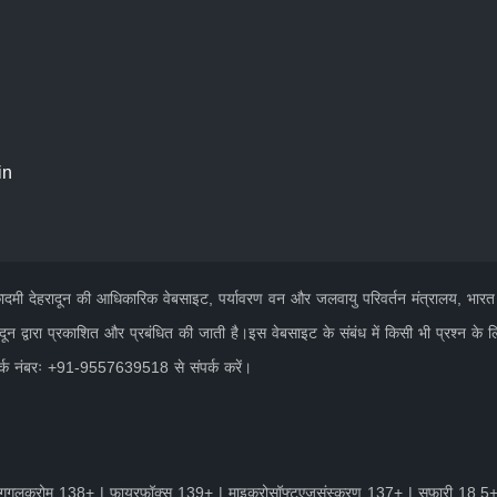
in
 अकादमी देहरादून की आधिकारिक वेबसाइट, पर्यावरण वन और जलवायु परिवर्तन मंत्रालय, भार
दून द्वारा प्रकाशित और प्रबंधित की जाती है।इस वेबसाइट के संबंध में किसी भी प्रश्न के 
पर्क नंबरः +91-9557639518 से संपर्क करें।
गूगलक्रोम 138+ | फ़ायरफ़ॉक्स 139+ | माइक्रोसॉफ्टएजसंस्करण 137+ | सफ़ारी 18.5