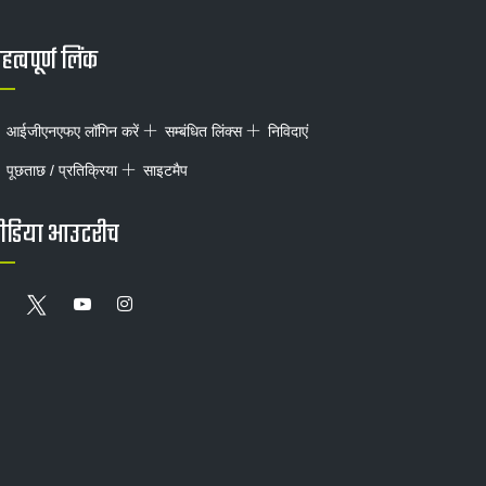
त्वपूर्ण लिंक
आईजीएनएफए लॉगिन करें
सम्बंधित लिंक्स
निविदाएं
पूछताछ / प्रतिक्रिया
साइटमैप
ीडिया आउटरीच