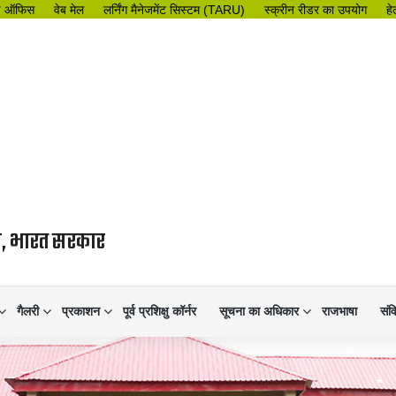
इ ऑफिस
वेब मेल
लर्निंग मैनेजमेंट सिस्टम (TARU)
स्क्रीन रीडर का उपयोग
हे
लय, भारत सरकार
गैलरी
प्रकाशन
पूर्व प्रशिक्षु कॉर्नर
सूचना का अधिकार
राजभाषा
संव