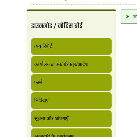
को
डाउनलोड / नोटिस बोर्ड
व्यय रिपोर्ट
कार्यालय ज्ञापन/परिपत्र/आदेश
फार्म
निविदाएं
सूचना और घोषणाएँ
अकादमी के कार्यक्रम