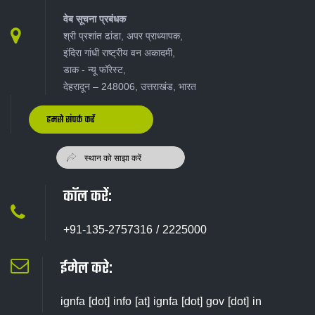
वेब सूचना प्रबंधक
श्री प्रशांत ढांडा, अपर प्राध्यापक,
इंदिरा गांधी राष्ट्रीय वन अकादमी,
डाक - न्यू‍ फॉरेस्ट,
देहरादून – 248006, उत्तराखंड, भारत
हमसे संपर्क करें
कॉल करें:
+91-135-2757316 / 2225000
ईमेल करे:
ignfa [dot] info [at] ignfa [dot] gov [dot] in