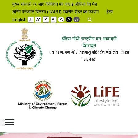
मुख्य सामग्री पर जाएं
नेविगेशन पर जाएं
इ ऑफिस
वेब मेल
लर्निंग मैनेजमेंट सिस्टम (TARU)
स्क्रीन रीडर का उपयोग
हेल्प
English
A
A
A
A
इंदिरा गाँधी राष्ट्रीय वन अकादमी
देहरादून
पर्यावरण, वन और जलवायु परिवर्तन मंत्रालय, भारत
सरकार