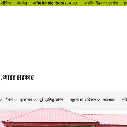
इ ऑफिस
वेब मेल
लर्निंग मैनेजमेंट सिस्टम (TARU)
स्क्रीन रीडर का उपयोग
हे
लय, भारत सरकार
गैलरी
प्रकाशन
पूर्व प्रशिक्षु कॉर्नर
सूचना का अधिकार
राजभाषा
संव