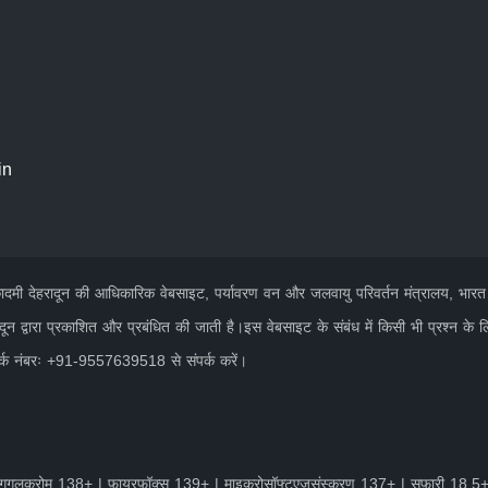
in
 अकादमी देहरादून की आधिकारिक वेबसाइट, पर्यावरण वन और जलवायु परिवर्तन मंत्रालय, भार
दून द्वारा प्रकाशित और प्रबंधित की जाती है।इस वेबसाइट के संबंध में किसी भी प्रश्न के 
पर्क नंबरः +91-9557639518 से संपर्क करें।
गूगलक्रोम 138+ | फ़ायरफ़ॉक्स 139+ | माइक्रोसॉफ्टएजसंस्करण 137+ | सफ़ारी 18.5