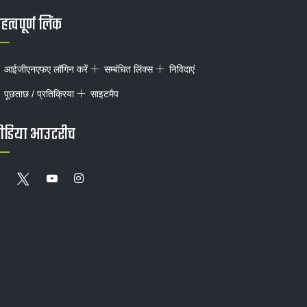
त्वपूर्ण लिंक
आईजीएनएफए लॉगिन करें
सम्बंधित लिंक्स
निविदाएं
पूछताछ / प्रतिक्रिया
साइटमैप
ीडिया आउटरीच