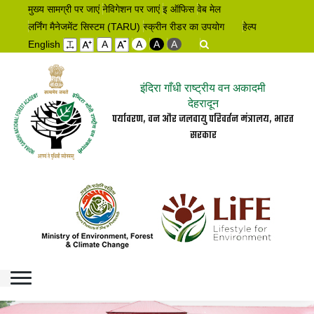
मुख्य सामग्री पर जाएं
नेविगेशन पर जाएं
इ ऑफिस
वेब मेल
लर्निंग मैनेजमेंट सिस्टम (TARU)
स्क्रीन रीडर का उपयोग
हेल्प
English
A
A
A
A
इंदिरा गाँधी राष्ट्रीय वन अकादमी
देहरादून
पर्यावरण, वन और जलवायु परिवर्तन मंत्रालय, भारत
सरकार