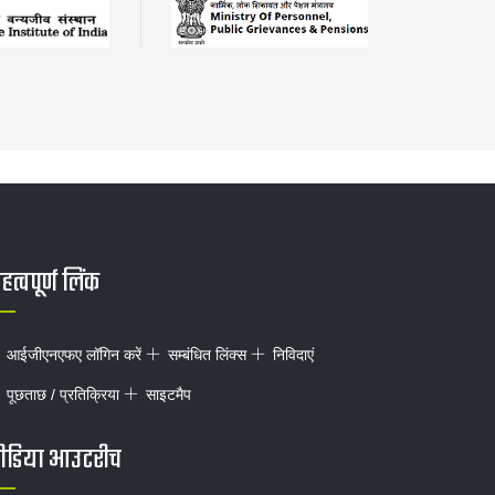
त्वपूर्ण लिंक
आईजीएनएफए लॉगिन करें
सम्बंधित लिंक्स
निविदाएं
पूछताछ / प्रतिक्रिया
साइटमैप
ीडिया आउटरीच