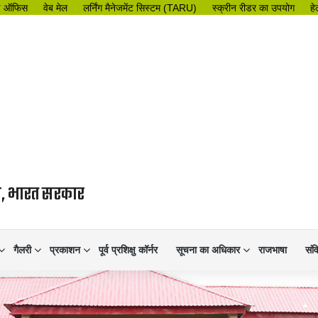
इ ऑफिस
वेब मेल
लर्निंग मैनेजमेंट सिस्टम (TARU)
स्क्रीन रीडर का उपयोग
हे
लय, भारत सरकार
गैलरी
प्रकाशन
पूर्व प्रशिक्षु कॉर्नर
सूचना का अधिकार
राजभाषा
संव