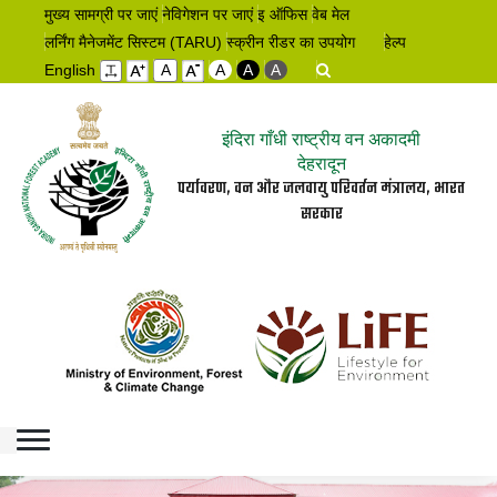
मुख्य सामग्री पर जाएं
नेविगेशन पर जाएं
इ ऑफिस
वेब मेल
लर्निंग मैनेजमेंट सिस्टम (TARU)
स्क्रीन रीडर का उपयोग
हेल्प
English
A
A
A
A
इंदिरा गाँधी राष्ट्रीय वन अकादमी
देहरादून
पर्यावरण, वन और जलवायु परिवर्तन मंत्रालय, भारत
सरकार