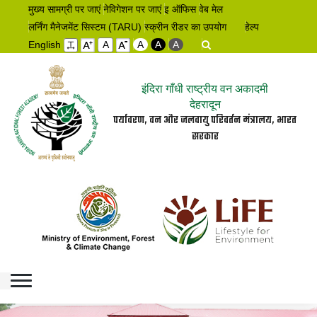
मुख्य सामग्री पर जाएं
नेविगेशन पर जाएं
इ ऑफिस
वेब मेल
लर्निंग मैनेजमेंट सिस्टम (TARU)
स्क्रीन रीडर का उपयोग
हेल्प
English
A
A
A
A
इंदिरा गाँधी राष्ट्रीय वन अकादमी
देहरादून
पर्यावरण, वन और जलवायु परिवर्तन मंत्रालय, भारत
सरकार