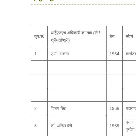
आईएफएस अधिकारी का नाम (से./
क्र.सं.
बैच
संवर्ग
श्रीमती/श्री)
1
ए.सी. लक्ष्मण
1964
कर्नाट
2
विजय सिंह
1966
महाराष्
उतार
3
डॉ. अनिल बेरी
1969
प्रदेश