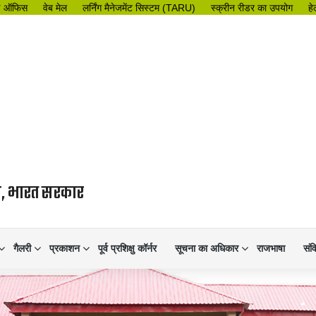
इ ऑफिस
वेब मेल
लर्निंग मैनेजमेंट सिस्टम (TARU)
स्क्रीन रीडर का उपयोग
हे
लय, भारत सरकार
गैलरी
प्रकाशन
पूर्व प्रशिक्षु कॉर्नर
सूचना का अधिकार
राजभाषा
संव