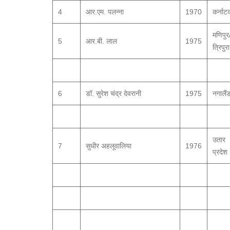
4
आर.एम. पलन्ना
1970
कर्नाट
मणिपुर
5
आर.बी. लाल
1975
त्रिपुरा
6
डॉ. सुरेश चंद्र देवरानी
1975
नगालैं
उतार
7
सुधीर अहलूवालिया
1976
प्रदेश